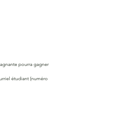
gagnante pourra gagner 
urriel étudiant (numéro 
.
E-NOUS
SUIS-NOUS