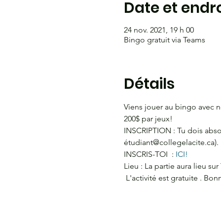
Date et endro
24 nov. 2021, 19 h 00
Bingo gratuit via Teams
Détails
Viens jouer au bingo avec 
200$ par jeux! 
INSCRIPTION : Tu dois absolu
étudiant@collegelacite.ca). 
INSCRIS-TOI  : 
ICI! 
Lieu : La partie aura lieu su
 L'activité est gratuite . Bo
HEURES D'OUVERTURE
CO