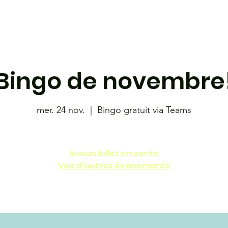
étudiante
Café-bistro le 801
Les Coyotes
Librairie
Bingo de novembre
mer. 24 nov.
  |  
Bingo gratuit via Teams
Aucun billet en vente
Voir d'autres événements