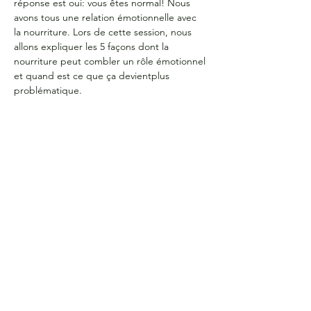
réponse est oui: vous êtes normal! Nous 
avons tous une relation émotionnelle avec 
la nourriture. Lors de cette session, nous 
allons expliquer les 5 façons dont la 
nourriture peut combler un rôle émotionnel 
et quand est ce que ça devientplus 
problématique.
HEURES D'OUVERTURE
Du lundi au jeudi
de 9 h à 16 h
COORDONNÉES
Bureau G2060
L'Association étudiante de La Cité
801 prom. de l'Aviation,
Ottawa, ON, K1K 4R3
CONTACTE-NOUS