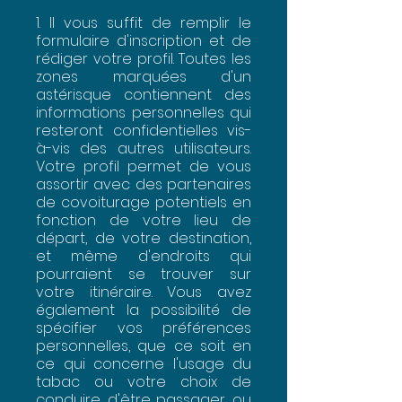
1. Il vous suffit de remplir le
formulaire d'inscription et de
rédiger votre profil. Toutes les
zones marquées d'un
astérisque contiennent des
informations personnelles qui
resteront confidentielles vis-
à-vis des autres utilisateurs.
Votre profil permet de vous
assortir avec des partenaires
de covoiturage potentiels en
fonction de votre lieu de
départ, de votre destination,
et même d'endroits qui
pourraient se trouver sur
votre itinéraire. Vous avez
également la possibilité de
spécifier vos préférences
personnelles, que ce soit en
ce qui concerne l'usage du
tabac ou votre choix de
conduire, d'être passager, ou