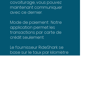
covoiturage, vous pouvez
maintenant communiquer
avec ce dernier.
Mode de paiement : Notre
application permet les
transactions par carte de
crédit seulement.
Le fournisseur RideShark se
base sur le taux par kilomètre
que l'Agence du revenu du
Canada considère
habituellement comme
raisonnables selon les
montants prescrits à l'article
7306 du Règlement de l'impôt
sur le revenu pour mettre un
plafond sur les coûts des
voyages.
Pour 2023 :