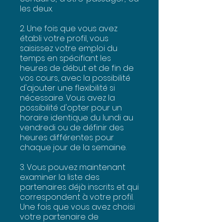
les deux.
2. Une fois que vous avez
établi votre profil, vous
saisissez votre emploi du
temps en spécifiant les
heures de début et de fin de
vos cours, avec la possibilité
d'ajouter une flexibilité si
nécessaire. Vous avez la
possibilité d'opter pour un
horaire identique du lundi au
vendredi ou de définir des
heures différentes pour
chaque jour de la semaine.
3. Vous pouvez maintenant
examiner la liste des
partenaires déjà inscrits et qui
correspondent à votre profil.
Une fois que vous avez choisi
votre partenaire de